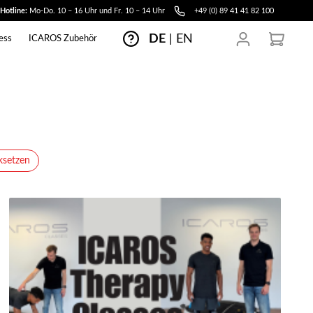
-Hotline:
Mo-Do. 10 – 16 Uhr und Fr. 10 – 14 Uhr
+49 (0) 89 41 41 82 100
DE
|
EN
ess
ICAROS Zubehör
ksetzen