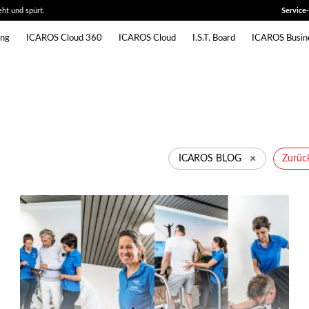
ht und spürt.
Service
ing
ICAROS Cloud 360
ICAROS Cloud
I.S.T. Board
ICAROS Busin
×
ICAROS BLOG
Zurüc