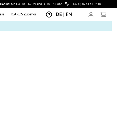
-Hotline:
Mo-Do. 10 – 16 Uhr und Fr. 10 – 14 Uhr
+49 (0) 89 41 41 82 100
DE
|
EN
ess
ICAROS Zubehör