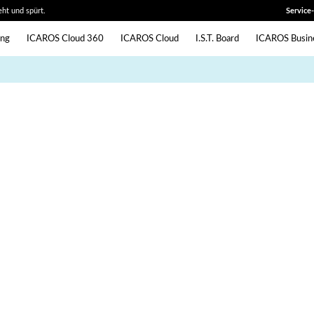
ht und spürt.
Service
ing
ICAROS Cloud 360
ICAROS Cloud
I.S.T. Board
ICAROS Busin